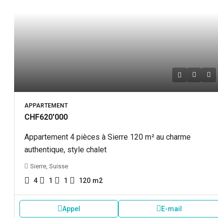
APPARTEMENT
CHF620'000
Appartement 4 pièces à Sierre 120 m² au charme
authentique, style chalet
Sierre, Suisse
4
1
1
120
m2
Appel
E-mail