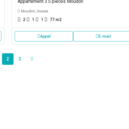
Appartement 3.5 pièces Moudon
Moudon, Suisse
2
1
1
77
m2
Appel
E-mail
2
3