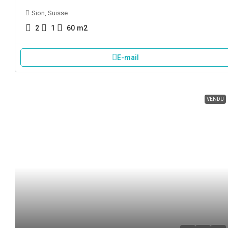
Sion, Suisse
2
1
60
m2
E-mail
VENDU