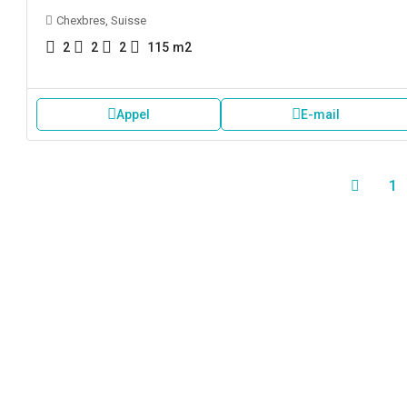
Chexbres, Suisse
2
2
2
115
m2
Appel
E-mail
1