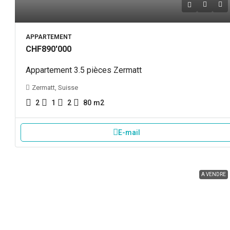
APPARTEMENT
CHF890'000
Appartement 3.5 pièces Zermatt
Zermatt, Suisse
2
1
2
80
m2
E-mail
A VENDRE