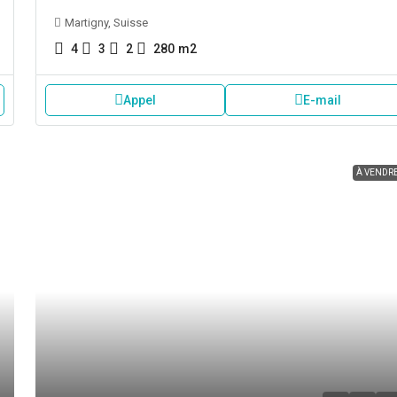
Martigny, Suisse
4
3
2
280
m2
Appel
E-mail
À VENDR