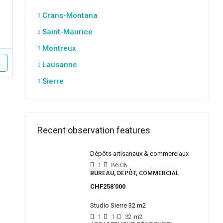
Crans-Montana
Saint-Maurice
Montreux
Lausanne
Sierre
Recent observation features
Dépôts artisanaux & commerciaux
1
86.06
BUREAU, DÉPÔT, COMMERCIAL
CHF258'000
Studio Sierre 32 m2
1
1
32
m2