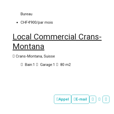
Bureau
CHF4'900
/par mois
Local Commercial Crans-
Montana
Crans-Montana, Suisse
Bain:
1
Garage:
1
80
m2
Appel
E-mail