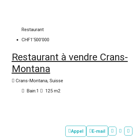
Restaurant
CHF1'500'000
Restaurant à vendre Crans-
Montana
Crans-Montana, Suisse
Bain:
1
125
m2
Appel
E-mail