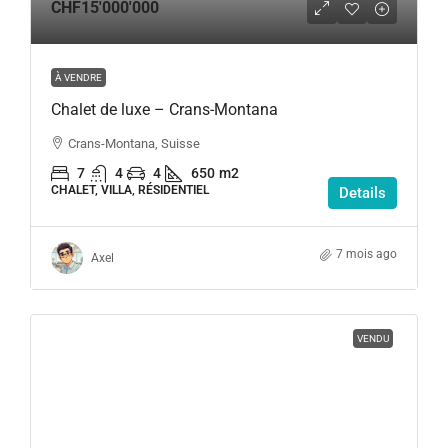
CHF15'000'000
À VENDRE
Chalet de luxe – Crans-Montana
Crans-Montana, Suisse
7
4
4
650
m2
CHALET, VILLA, RÉSIDENTIEL
Details
7 mois ago
Axel
VENDU