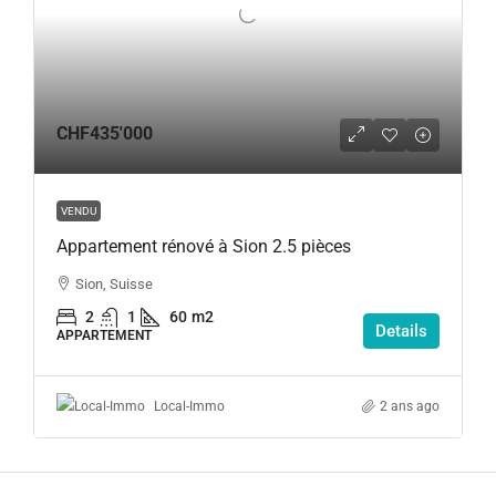
CHF435'000
VENDU
Appartement rénové à Sion 2.5 pièces
Sion, Suisse
2
1
60
m2
Details
APPARTEMENT
2 ans ago
Local-Immo