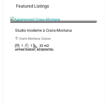
Featured Listings
CHF350'000
Studio moderne à Crans-Montana
Crans-Montana, Suisse
1
1
32
m2
APPARTEMENT, RÉSIDENTIEL
CH
Dup
Mo