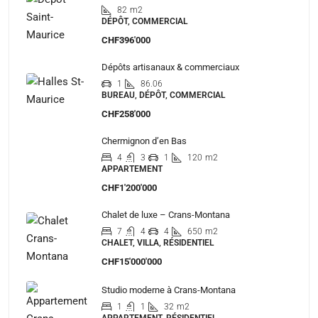
82
m2
DÉPÔT, COMMERCIAL
CHF396'000
Dépôts artisanaux & commerciaux
1
86.06
BUREAU, DÉPÔT, COMMERCIAL
CHF258'000
Chermignon d’en Bas
4
3
1
120
m2
APPARTEMENT
CHF1'200'000
Chalet de luxe – Crans-Montana
7
4
4
650
m2
CHALET, VILLA, RÉSIDENTIEL
CHF15'000'000
Studio moderne à Crans-Montana
1
1
32
m2
APPARTEMENT, RÉSIDENTIEL