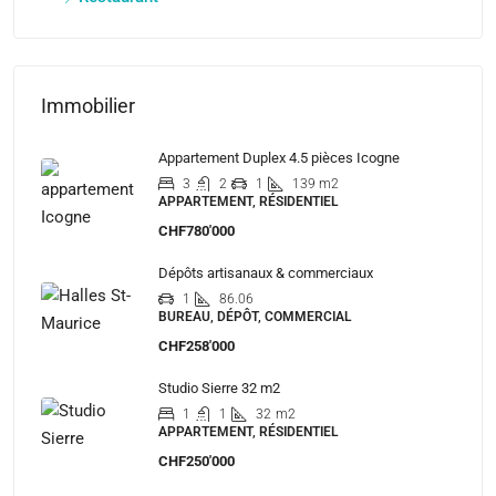
Immobilier
Appartement Duplex 4.5 pièces Icogne
3
2
1
139 m2
APPARTEMENT, RÉSIDENTIEL
CHF780'000
Dépôts artisanaux & commerciaux
1
86.06
BUREAU, DÉPÔT, COMMERCIAL
CHF258'000
Studio Sierre 32 m2
1
1
32
m2
APPARTEMENT, RÉSIDENTIEL
CHF250'000