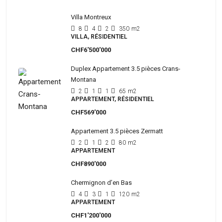
Villa Montreux
8
4
2
350
m2
VILLA, RÉSIDENTIEL
CHF6'500'000
Duplex Appartement 3.5 pièces Crans-
Montana
2
1
1
65
m2
APPARTEMENT, RÉSIDENTIEL
CHF569'000
Appartement 3.5 pièces Zermatt
2
1
2
80
m2
APPARTEMENT
CHF890'000
Chermignon d’en Bas
4
3
1
120
m2
APPARTEMENT
CHF1'200'000