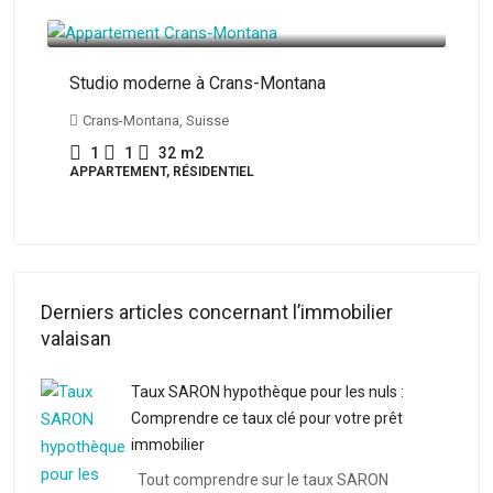
CHF350'000
CH
Studio moderne à Crans-Montana
Dup
Mo
Crans-Montana, Suisse
C
1
1
32
m2
APPARTEMENT, RÉSIDENTIEL
APP
Derniers articles concernant l’immobilier
valaisan
Taux SARON hypothèque pour les nuls :
Comprendre ce taux clé pour votre prêt
immobilier
Tout comprendre sur le taux SARON