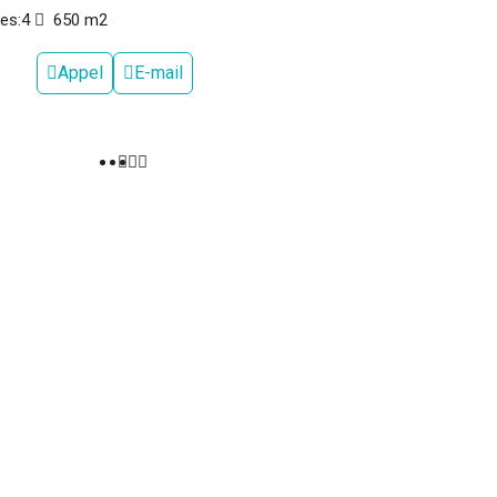
es:
4
650
m2
Appel
E-mail