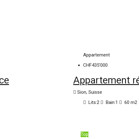
Appartement
CHF435'000
ice
Appartement ré
Sion, Suisse
Lits:
2
Bain:
1
60
m2
Top