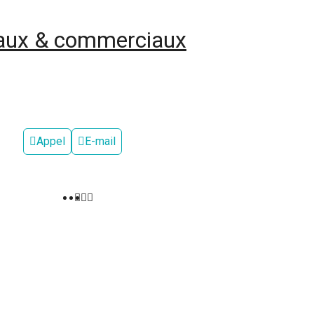
naux & commerciaux
Appel
E-mail