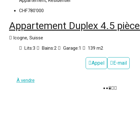
Appartement, Résidentiel
CHF780'000
Appartement Duplex 4.5 pièce
Icogne, Suisse
Lits:
3
Bains:
2
Garage:
1
139 m2
Appel
E-mail
À vendre