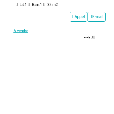
Lit:
1
Bain:
1
32
m2
Appel
E-mail
A vendre