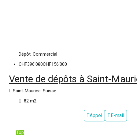
Dépôt, Commercial
CHF396'000
CHF156'000
Vente de dépôts à Saint-Maur
Saint-Maurice, Suisse
82
m2
Appel
E-mail
Top